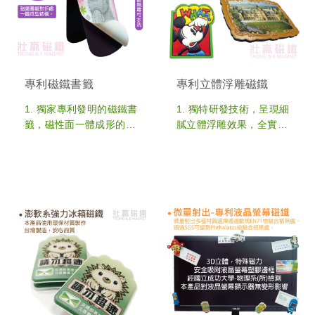
可依客戶需求搭配製作，
4. 磁鐵厚度和磁力強弱皆
符合客製預算和功能性
可依客戶需求搭配製作，
5. 客製生產最低訂購量：
符合客製預算和功能性
1,000pcs，可多款設計合
5. 客製生產最低訂購量：
計總製作數量
300pcs，可多款設計合
專利磁鐵書籤
專利立體浮雕磁鐵
計總製作數量
6. 若需少量客製，歡迎
1. 獨家專利發明的磁鐵書
1. 獨特研發技術，呈現細
至"少量專區"選購
籤，磁性面一體成形的磁
膩立體浮雕效果，全實心
鐵結構，磁鐵書籤內部中
立體浮凸，不同於一般泡
間橫紋結構，加強韌度的
殼空心效果
專利保障
2. 客製OEM圖案外型，
2. 運用磁鐵相吸原理，讓
立體浮雕效果完全依照客
書籤牢牢夾住書頁不掉
製圖案細膩凹凸呈現，每
落，使用上更便利好用
個圖案皆細心完整呈現細
3. 正反雙面廣告空間，全
膩立體
客製OEM圖案外型，可
3. 符合歐盟法規，提供環
多款設計合計總製作數
保材質，無毒安全
量，為熱門的磁鐵禮贈品
4. 可搭配不同配件 : 鑰匙
4. 尺寸皆可依照客製需求
圈 / 掛勾 等附加功能，增
製作，亦或是採用制式尺
加實用價值