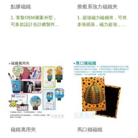
製作，更可依照預算成本
5. 多國專利，無毒磁鐵，
點膠磁鐵
療癒系強力磁鐵夾
客製規格和磁力需求
本產品通過歐規EN71檢
6. 客製生產最低訂購量：
驗合格，以及SGS可塑劑
1. 客製OEM圖案外型，
1. 超強磁力磁鐵夾，可夾
1,000pcs，可多款設計合
Phthalates檢驗合格的環
可多款設計合計總製作數
多張紙張，磁力超強，辦
計總製作數量
保產品，品質保證。
量，為熱門的冰箱磁鐵產
公室隔板也能吸附
6. 此產品已由國立成功大
品
2. 澎澎療癒手感，對折後
學之財團法人成大研究發
2. 透明點膠，讓冰箱磁鐵
正反面皆有超強磁力
展基金會，委託理學院院
增加厚度更具質感
3. 運用磁場迴路原理，除
長傅永貴教授，針對液晶
3. 台灣生產透明點膠不易
了冰箱/辦公室隔板外，
顯示完成無害檢測，證明
變黃，手工點膠品質更精
超強磁力可以吸附在液晶
不影響液晶顯示功能且不
緻
螢幕邊框上，功能大升
會造成螢幕變形的現象，
4. 磁鐵厚度和磁力強弱皆
級，使用上更便利好用
敬請安心使用。
可依客戶需求搭配製作，
4. 正反雙面廣告空間，全
7. 客製生產最低訂購量：
符合客製預算和功能性
客製OEM圖案外型，可
1,000pcs
5. 客製生產最低訂購量：
多款設計合計總製作數
1,000pcs，可多款設計合
量，為熱門的磁鐵禮贈品
計總製作數量
5. 尺寸皆可依照客製需求
製作，亦或是採用制式尺
寸更符合預算成本
磁鐵萬用夾
馬口鐵磁鐵
6. 客製生產最低訂購量：