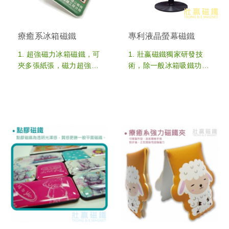
寸更符合預算成本
5. 磁鐵厚度和磁力強弱皆
5. 客製生產最低訂購量：
可依客戶需求搭配製作，
1,000pcs，可多款設計合
符合客製預算和功能性
療癒系冰箱磁鐵
專利液晶螢幕磁鐵
計總製作數量
6. 客製生產最低訂購量：
6. 若需少量客製，歡迎
1,000pcs，可多款設計合
1. 超強磁力冰箱磁鐵，可
1. 壯嬴磁鐵獨家研發技
至"少量專區"選購
計總製作數量
夾多張紙張，磁力超強，
術，除一般冰箱吸鐵功能
辦公室隔板也能吸附
外，更可以吸附在液晶螢
2. 澎澎療癒手感，正反面
幕邊框上。
皆有超強磁力
2. 磁吸能力發揮極大化，
3. 運用磁場迴路原理，除
不須任何黏膠，磁力創新
了冰箱/辦公室隔板外，
設計，直接用磁力吸附塑
超強磁力可以吸附在液晶
膠外殼的螢幕邊框。
螢幕邊框上，功能大升
3. 軟膠微量射出材質，客
級，使用上更便利好用
製OEM圖案外型，立體
4. 單面或是雙面印刷皆
浮凸效果，兼具吸睛和實
可，全客製OEM圖案外
用性
型，可多款設計合計總製
4. 應用在液晶螢幕邊框、
作數量，療癒系磁鐵禮贈
辦公室鐵隔板、冰箱、鐵
品
門等地方，更可吸附留言
5. 尺寸皆可依照客製需求
方便使用!