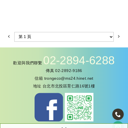
鐵厚度2.0mm
量，為實用便利的冰箱磁
2. 尺寸固定，上面圖案可
鐵產品
客製OEM圖案外型，可
2. 尺寸皆可依照客製需求
多款設計合計總製作數量
製作，可搭配不同功能，
3. 載重量大，方便收納物
增加實用價值 : 可搭配 月
品，最少可放120公克，
曆 / 便條紙 / 便利貼 等附
約5支鑰匙
加功能
4. 吸附於冰箱、鐵門、電
3. 便條紙不黏死於磁鐵
腦主機外殼上，隨時提醒
上，可分開使用或掛在磁
02-2894-6288
攜帶
鐵上使用，使用者可自行
歡迎與我們聯繫
5. 客製生產最低訂購量：
多重運用
1,000pcs，可多款設計合
4. 磁鐵厚度和磁力強弱皆
傳真
02-2892-9186
計總製作數量
可依客戶需求搭配製作，
信箱
trongeco@ms24.hinet.net
符合客製預算和功能性
地址
台北市北投區育仁路16號1樓
5. 客製生產最低訂購量：
1,000pcs，可多款設計合
計總製作數量