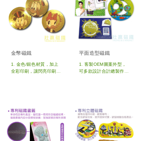
金幣磁鐵
平面造型磁鐵
1. 金色/銀色材質，加上
1. 客製OEM圖案外型，
全彩印刷，讓閃亮印刷效
可多款設計合計總製作數
果更顯眼討喜
量，為最熱門的冰箱磁鐵
2. 客製OEM圖案外型，
產品
可多款設計合計總製作數
2. 尺寸皆可依照客製需求
量，為最熱門的冰箱磁鐵
製作，亦可利用刀模設
產品
計，變化成拼圖、白板、
3. 尺寸皆可依照客製需求
或相框功能
製作，亦可利用刀模設
3. 可搭配不同配件，增加
計，變化成拼圖、白板、
實用價值 : 可搭配鑰匙圈
或相框功能
/ 掛勾 / 月曆 / 便條紙 /
4. 磁鐵厚度和磁力強弱皆
長尾夾等附加功能