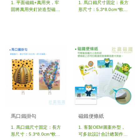
1,000pcs，可多款設計合
1. 平面磁鐵+萬用夾，牢
1. 馬口鐵尺寸固定：長方
計總製作數量
固將萬用夾釘於造型磁鐵
形尺寸：5.3*8.0cm*軟磁
上，可任意夾發票或集點
鐵厚度1.5mm；圓形尺
卡或收納盒，方便實用且
寸：5.8cm直徑*背崁一顆
多用途使用
強力硬磁鐵+開瓶器功能
2. 磁性帳單夾，上方另附
2. 尺寸固定，上面圖案可
夾筆功能，方便使用
客製OEM圖案外型，可
3. 磁鐵夾，除了可夾多張
多款設計合計總製作數量
紙外，表面還可收納迴紋
3. 客製生產最低訂購量：
針和鐵製文具，用途方便
1,000pcs，可多款設計合
4. 磁鐵置物夾，依照需求
計總製作數量
選擇適合夾子，讓冰箱磁
鐵除了吸附辦公室鐵隔板
或冰箱上，更具實用性
5. 客製生產最低訂購量：
300pcs，可多款設計合
計總製作數量
馬口鐵掛勾
磁鐵便條紙
1. 馬口鐵尺寸固定：長方
1. 客製OEM圖案外型，
形尺寸：5.3*8.0cm*軟磁
可多款設計合計總製作數